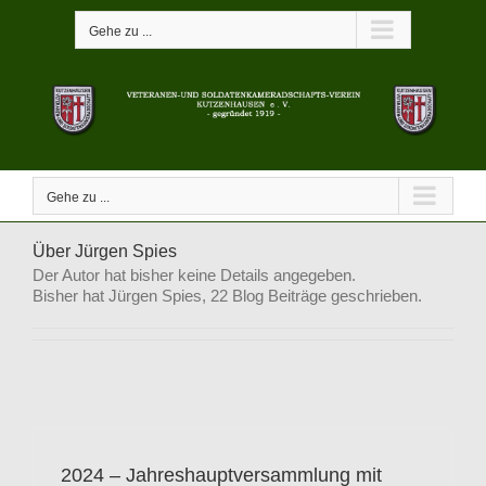
Zum
Inhalt
Gehe zu ...
springen
Gehe zu ...
Über Jürgen Spies
Der Autor hat bisher keine Details angegeben.
Bisher hat Jürgen Spies, 22 Blog Beiträge geschrieben.
2024 – Jahreshauptversammlung mit