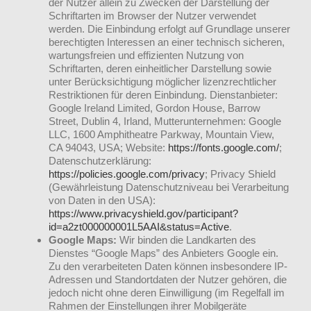
der Nutzer allein zu Zwecken der Darstellung der
Schriftarten im Browser der Nutzer verwendet
werden. Die Einbindung erfolgt auf Grundlage unserer
berechtigten Interessen an einer technisch sicheren,
wartungsfreien und effizienten Nutzung von
Schriftarten, deren einheitlicher Darstellung sowie
unter Berücksichtigung möglicher lizenzrechtlicher
Restriktionen für deren Einbindung. Dienstanbieter:
Google Ireland Limited, Gordon House, Barrow
Street, Dublin 4, Irland, Mutterunternehmen: Google
LLC, 1600 Amphitheatre Parkway, Mountain View,
CA 94043, USA; Website:
https://fonts.google.com/
;
Datenschutzerklärung:
https://policies.google.com/privacy
; Privacy Shield
(Gewährleistung Datenschutzniveau bei Verarbeitung
von Daten in den USA):
https://www.privacyshield.gov/participant?
id=a2zt000000001L5AAI&status=Active
.
Google Maps:
Wir binden die Landkarten des
Dienstes “Google Maps” des Anbieters Google ein.
Zu den verarbeiteten Daten können insbesondere IP-
Adressen und Standortdaten der Nutzer gehören, die
jedoch nicht ohne deren Einwilligung (im Regelfall im
Rahmen der Einstellungen ihrer Mobilgeräte