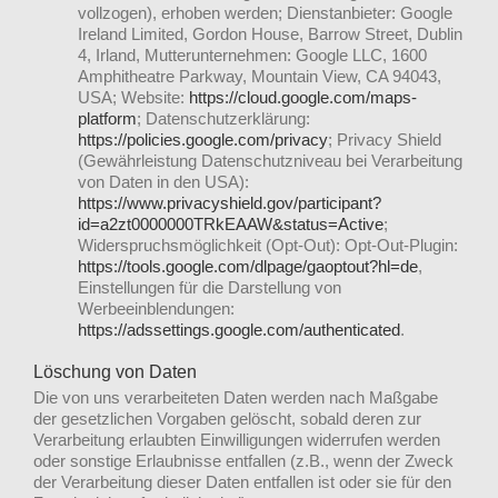
vollzogen), erhoben werden; Dienstanbieter: Google
Ireland Limited, Gordon House, Barrow Street, Dublin
4, Irland, Mutterunternehmen: Google LLC, 1600
Amphitheatre Parkway, Mountain View, CA 94043,
USA; Website:
https://cloud.google.com/maps-
platform
; Datenschutzerklärung:
https://policies.google.com/privacy
; Privacy Shield
(Gewährleistung Datenschutzniveau bei Verarbeitung
von Daten in den USA):
https://www.privacyshield.gov/participant?
id=a2zt0000000TRkEAAW&status=Active
;
Widerspruchsmöglichkeit (Opt-Out): Opt-Out-Plugin:
https://tools.google.com/dlpage/gaoptout?hl=de
,
Einstellungen für die Darstellung von
Werbeeinblendungen:
https://adssettings.google.com/authenticated
.
Löschung von Daten
Die von uns verarbeiteten Daten werden nach Maßgabe
der gesetzlichen Vorgaben gelöscht, sobald deren zur
Verarbeitung erlaubten Einwilligungen widerrufen werden
oder sonstige Erlaubnisse entfallen (z.B., wenn der Zweck
der Verarbeitung dieser Daten entfallen ist oder sie für den