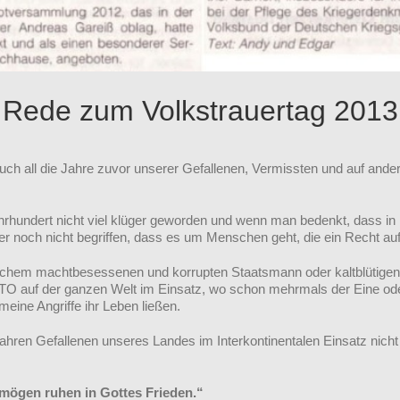
Rede zum Volkstrauertag 2013
 auch all die Jahre zuvor unserer Gefallenen, Vermissten und auf
Jahrhundert nicht viel klüger geworden und wenn man bedenkt, dass in
r noch nicht begriffen, dass es um Menschen geht, die ein Recht auf 
anchem machtbesessenen und korrupten Staatsmann oder kaltblütigen t
TO auf der ganzen Welt im Einsatz, wo schon mehrmals der Eine ode
emeine Angriffe ihr Leben ließen.
n Jahren Gefallenen unseres Landes im Interkontinentalen Einsatz ni
 mögen ruhen in Gottes Frieden.“